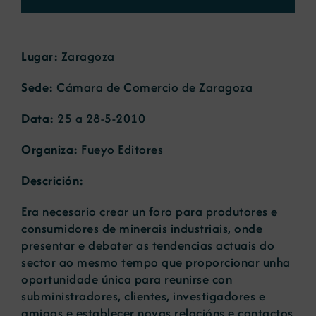
Novas
Lugar:
Zaragoza
Sede:
Cámara de Comercio de Zaragoza
Portal de emprego
Data:
25 a 28-5-2010
Contacto
Organiza:
Fueyo Editores
Descrición:
Era necesario crear un foro para produtores e
consumidores de minerais industriais, onde
presentar e debater as tendencias actuais do
sector ao mesmo tempo que proporcionar unha
oportunidade única para reunirse con
subministradores, clientes, investigadores e
amigos e establecer novas relacións e contactos