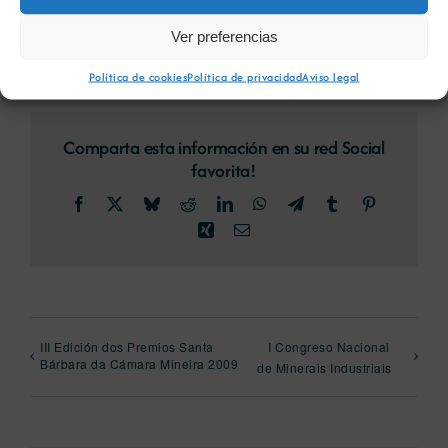
Ver preferencias
Política de cookies
Política de privacidad
Aviso legal
Comparta esta información en su red Social
favorita!
Facebook
X
Bluesky
Reddit
LinkedIn
WhatsApp
Telegram
Tumblr
Pinterest
Xing
Email
III Edición dos Premios Santa
I Congreso Nacional
Bárbara da Cámara Mineira 2009
de Minerais Industriais