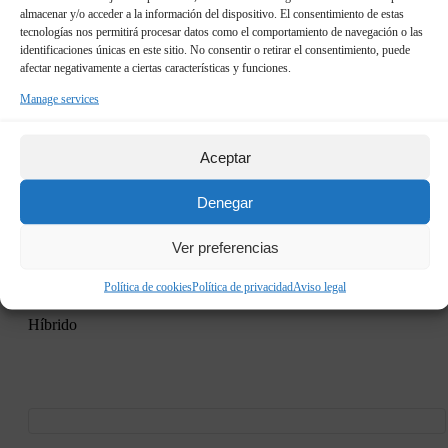
almacenar y/o acceder a la información del dispositivo. El consentimiento de estas
Este evento pasou.
tecnologías nos permitirá procesar datos como el comportamiento de navegación o las
×
identificaciones únicas en este sitio. No consentir o retirar el consentimiento, puede
afectar negativamente a ciertas características y funciones.
Empresa responsable Beneficios
Manage services
y procesos para la implantación
de la RSC, el código ético, la
Aceptar
sostenibilidad y la economía
circular en las empresas gallegas
Denegar
21 de Abril 08:00
21
08:00
Ver preferencias
» Hora Inicio-Fin:
/
de Abril 17:00
17:00
» Hora Inicio-Fin:
Política de cookies
Política de privacidad
Aviso legal
Híbrido