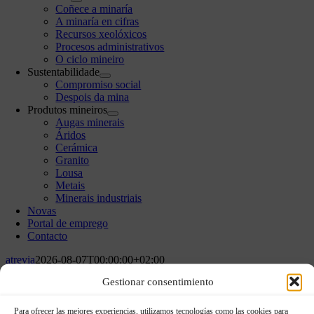
Coñece a minaría
A minaría en cifras
Recursos xeolóxicos
Procesos administrativos
O ciclo mineiro
Sustentabilidade
Compromiso social
Despois da mina
Produtos mineiros
Augas minerais
Áridos
Cerámica
Granito
Lousa
Metais
Minerais industriais
Novas
Portal de emprego
Contacto
atrevia
2026-08-07T00:00:00+02:00
Gestionar consentimiento
« Todos os eventos
Para ofrecer las mejores experiencias, utilizamos tecnologías como las cookies para