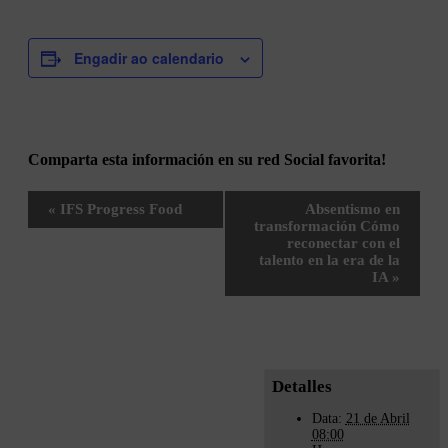
Engadir ao calendario
Comparta esta información en su red Social favorita!
Facebook
X
Bluesky
Reddit
LinkedIn
WhatsApp
Telegram
Tumblr
Pinterest
Xing
Email
Navegación
«
IFS Progress Food
Absentismo en
Evento
transformación Cómo
reconectar con el
talento en la era de la
IA
»
Detalles
Data:
21 de Abril
08:00