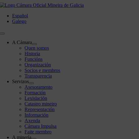
Skip
to
Español
content
Galego
Toggle
Navigation
A Cámara
Quen somos
Historia
Funcións
Organización
Socios e membros
Transparencia
Servizos
Asesoramento
Formación
Lexislación
Catastro mineiro
Representación
Información
Axenda
Cámara Impulsa
Faite membro
A minería