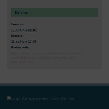
Detalles
Comezo:
11 de Maio 00:00
Remate:
22 de Maio 23:59
Páxina web:
https://www.aenor.com/formacion/encuentre-su-
curso/detalle/?c=4e8dc300-1273-e911-a84f-
000d3a45a2ae