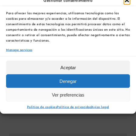
Gestionar consentimiento
Para ofrecer las mejores experiencias, utilizamos tecnologías como las
cookies para almacenar y/o acceder a la información del dispositivo. El
consentimiento de estas tecnologías nos permitirá procesar datos como el
comportamiento de navegación o las identificaciones únicas en este sitio. No
Comparta esta información en su red Social
consentir o retirar el consentimiento, puede afectar negativamente a ciertas
favorita!
características y funciones.
Facebook
X
Bluesky
Reddit
LinkedIn
WhatsApp
Telegram
Tumblr
Pinterest
Manage services
Xing
Email
Aceptar
Denegar
Xornada sobre a loita polo
Curso IS-02 Implantación dun
Ver preferencias
cambio climático que
sistema de xestión da seguridade
presenta o sector mineiro
da información según ISO 27001
Política de cookies
Política de privacidad
Aviso legal