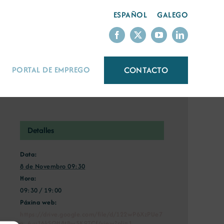
ESPAÑOL
GALEGO
CONTACTO
PORTAL DE EMPREGO
Detalles
Data:
8 de Novembro 09:30
Hora:
09:30 / 19:00
Páxina web:
https://drive.google.com/file/d/122wP6XzPUe7
n_4-u16kSQH8tBw5K9TCf/view?pli=1