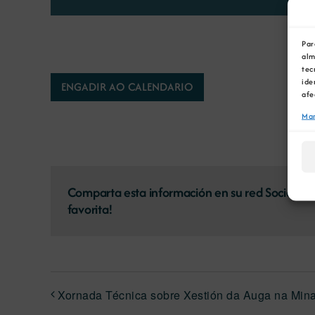
Par
alm
tec
ide
ENGADIR AO CALENDARIO
afe
Man
Comparta esta información en su red Social
favorita!
Xornada Técnica sobre Xestión da Auga na Mina