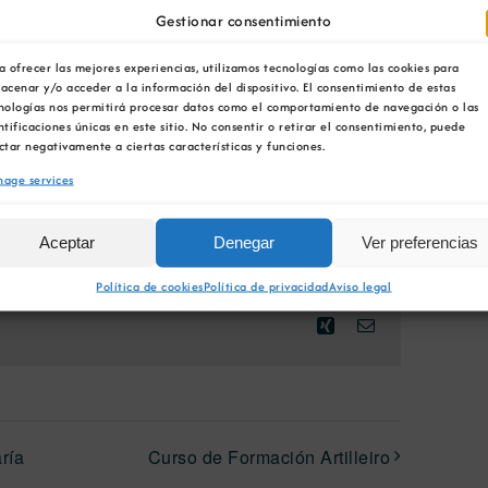
Gestionar consentimiento
a ofrecer las mejores experiencias, utilizamos tecnologías como las cookies para
acenar y/o acceder a la información del dispositivo. El consentimiento de estas
nologías nos permitirá procesar datos como el comportamiento de navegación o las
ntificaciones únicas en este sitio. No consentir o retirar el consentimiento, puede
ctar negativamente a ciertas características y funciones.
age services
Aceptar
Denegar
Ver preferencias
Política de cookies
Política de privacidad
Aviso legal
Facebook
X
Bluesky
Reddit
LinkedIn
WhatsApp
Telegram
Tumblr
Pinterest
Xing
Email
ría
Curso de Formación Artilleiro