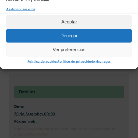
Xing
Email
Xestionar servizos
Aceptar
Denegar
Curso Avanzado en
Primeira Edición do MBA Minaría e
Tecnoloxía de Áridos
Materias Primas (Sevilla)
Ver preferencias
Política de cookies
Política de privacidad
Aviso legal
Detalles
Data:
30 de Setembro 00:00
Páxina web:
https://www.aridos.org/curso-experto-en-tecnologia-de-
aridos-2023-2024/