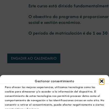
Este curso está dirixido fundamentalment
Novas
O obxectivo do programa é proporcionar 
social e xestión económica.
Portal de emprego
O período de matriculación é
do 1 ao 30
Contacto
ENGADIR AO CALENDARIO
Gestionar consentimiento
Para ofrecer las mejores experiencias, utilizamos tecnologías como las
cookies para almacenar y/o acceder a la información del dispositivo. El
Comparta esta información en su red Social
consentimiento de estas tecnologías nos permitirá procesar datos como el
favorita!
comportamiento de navegación o las identificaciones únicas en este sitio. No
consentir o retirar el consentimiento, puede afectar negativamente a ciertas
Facebook
X
Bluesky
Reddit
LinkedIn
WhatsApp
Telegram
Tumblr
Pinterest
características y funciones.