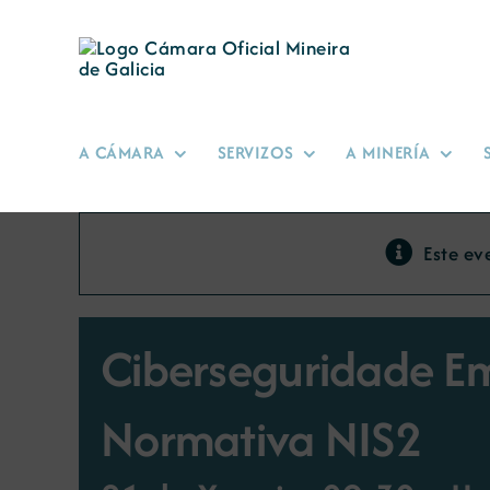
Skip
to
content
A CÁMARA
SERVIZOS
A MINERÍA
Este ev
Ciberseguridade Em
Normativa NIS2