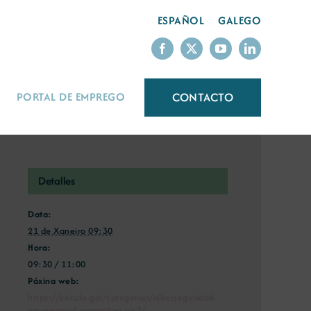
ESPAÑOL
GALEGO
CONTACTO
PORTAL DE EMPREGO
Detalles
Data:
21 de Xaneiro 09:30
Hora:
09:30 / 11:00
Páxina web:
https://circulo.gal/categorias/ciberseguridad-
empresarial-normativa-nis2/