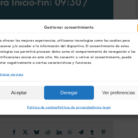
a Inicio-Fin: 09:30
/
Gestionar consentimiento
a ofrecer las mejores experiencias, utilizamos tecnologías como las cookies para
ás crecentes
ameazas cibernéticas
e cumprir
acenar y/o acceder a la información del dispositivo. El consentimiento de estas
nologías nos permitirá procesar datos como el comportamiento de navegación o las
al
híbrido
que organiza
2KSystems,
en
ntificaciones únicas en este sitio. No consentir o retirar el consentimiento, puede
 Empresarios de Galicia.
ctar negativamente a ciertas características y funciones.
tionar servizos
Aceptar
Denegar
Ver preferencias
Política de cookies
Política de privacidad
Aviso legal
Facebook
X
Bluesky
Reddit
LinkedIn
WhatsApp
Telegram
Tumblr
Pinterest