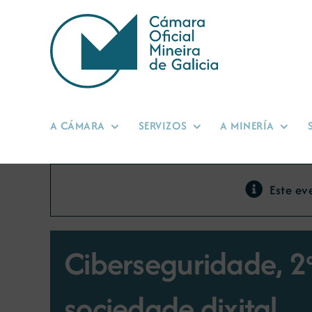
Skip
to
content
A CÁMARA
SERVIZOS
A MINERÍA
Este ev
Ciberseguridade, 2ª
sociedade dixital