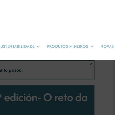
SUSTENTABILIDADE
PRODUTOS MINEIROS
NOVAS
×
ento pasou.
 edición- O reto da