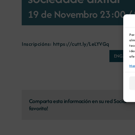
19 de Novembro 23:00
/
Par
alm
Inscripcións:
https://cutt.ly/LeLYVGq
tec
ide
ENGADIR
afe
Man
Comparta esta información en su red Social
favorita!