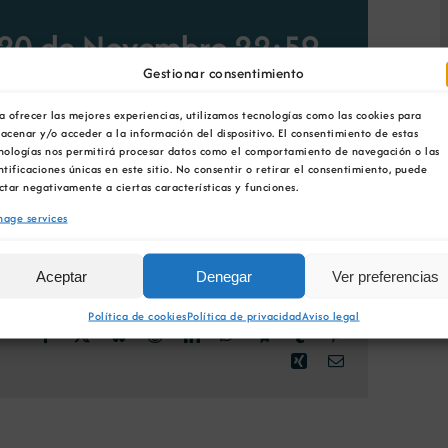
20 de Novembro 22:59
Gestionar consentimiento
a ofrecer las mejores experiencias, utilizamos tecnologías como las cookies para
acenar y/o acceder a la información del dispositivo. El consentimiento de estas
nologías nos permitirá procesar datos como el comportamiento de navegación o las
ntificaciones únicas en este sitio. No consentir o retirar el consentimiento, puede
 AO CALENDARIO
ctar negativamente a ciertas características y funciones.
age services
Aceptar
Denegar
Ver preferencias
Política de cookies
Política de privacidad
Aviso legal
Facebook
X
Bluesky
Reddit
LinkedIn
WhatsApp
Telegram
Tumblr
Pinterest
Xing
Email