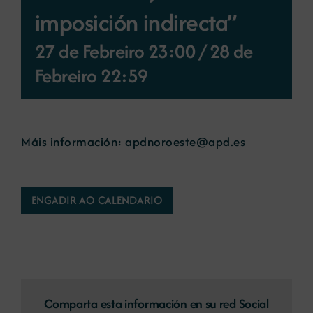
imposición indirecta”
Novas
27 de Febreiro 23:00
/
28 de
Febreiro 22:59
Portal de emprego
Contacto
Máis información:
apdnoroeste@apd.es
ENGADIR AO CALENDARIO
Comparta esta información en su red Social