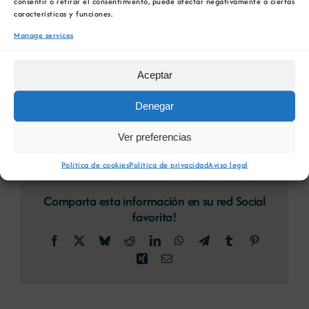
consentir o retirar el consentimiento, puede afectar negativamente a ciertas
características y funciones.
Manage services
Más información:
apdnoroeste@apd.es
Aceptar
ENGADIR AO CALENDARIO
Denegar
Ver preferencias
Política de cookies
Política de privacidad
Aviso legal
Comparta esta información en su red Social
favorita!
Facebook
X
Bluesky
Reddit
LinkedIn
WhatsApp
Telegram
Tumblr
Pinterest
Xing
Email