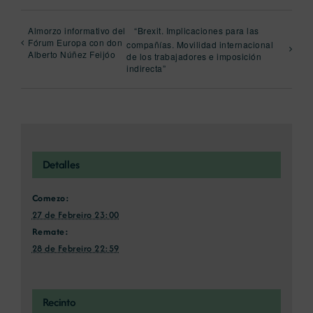
Almorzo informativo del
“Brexit. Implicaciones para las
Fórum Europa con don
compañías. Movilidad internacional
Alberto Núñez Feijóo
de los trabajadores e imposición
indirecta”
Detalles
Comezo:
27 de Febreiro 23:00
Remate:
28 de Febreiro 22:59
Recinto