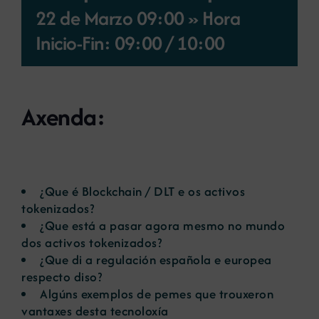
22 de Marzo 09:00 » Hora
Novas
Inicio-Fin: 09:00
/
10:00
Portal de emprego
Axenda:
Contacto
¿Que é Blockchain / DLT e os activos
tokenizados?
¿Que está a pasar agora mesmo no mundo
dos activos tokenizados?
¿Que di a regulación española e europea
respecto diso?
Algúns exemplos de pemes que trouxeron
vantaxes desta tecnoloxía