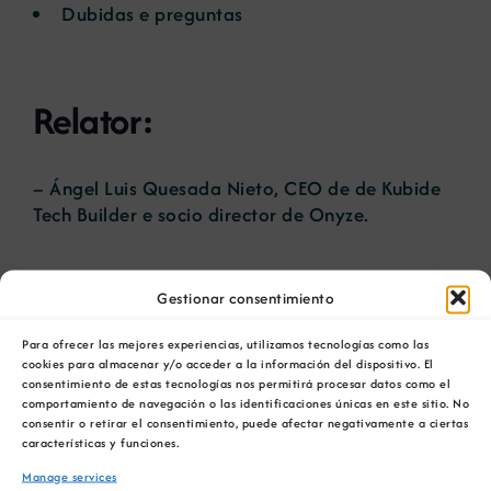
Dubidas e preguntas
Relator:
– Ángel Luis Quesada Nieto, CEO de de Kubide
Tech Builder e socio director de Onyze.
Gestionar consentimiento
ENGADIR AO CALENDARIO
Para ofrecer las mejores experiencias, utilizamos tecnologías como las
cookies para almacenar y/o acceder a la información del dispositivo. El
consentimiento de estas tecnologías nos permitirá procesar datos como el
comportamiento de navegación o las identificaciones únicas en este sitio. No
consentir o retirar el consentimiento, puede afectar negativamente a ciertas
características y funciones.
Comparta esta información en su red Social
Manage services