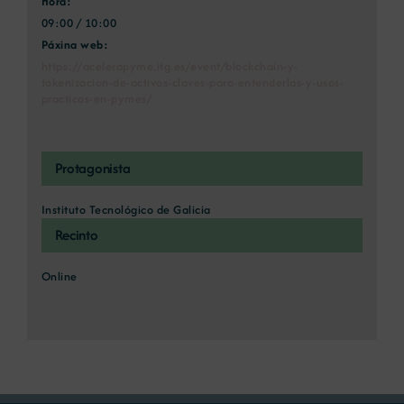
Hora:
09:00 / 10:00
Páxina web:
https://acelerapyme.itg.es/event/blockchain-y-
tokenizacion-de-activos-claves-para-entenderlas-y-usos-
practicos-en-pymes/
Protagonista
Instituto Tecnológico de Galicia
Recinto
Online