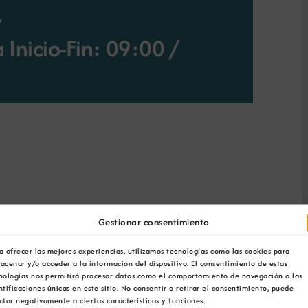
.
Inicio-Fin: 09:00
/
Gestionar consentimiento
zados?
a ofrecer las mejores experiencias, utilizamos tecnologías como las cookies para
os activos tokenizados?
acenar y/o acceder a la información del dispositivo. El consentimiento de estas
specto diso?
nologías nos permitirá procesar datos como el comportamiento de navegación o las
ntaxes desta tecnoloxía
ntificaciones únicas en este sitio. No consentir o retirar el consentimiento, puede
ctar negativamente a ciertas características y funciones.