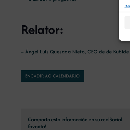
Man
Relator:
– Ángel Luis Quesada Nieto, CEO de de Kubide T
ENGADIR AO CALENDARIO
Comparta esta información en su red Social
favorita!