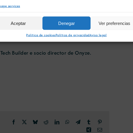
age services
Aceptar
Denegar
Ver preferencias
Política de cookies
Política de privacidad
Aviso legal
ech Builder e socio director de Onyze.
Facebook
X
Bluesky
Reddit
LinkedIn
WhatsApp
Telegram
Tumblr
Pinterest
Xing
Email