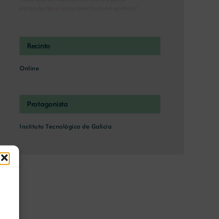
entenderlas-y-usos-practicos-en-pymes/
Recinto
Online
Protagonista
Instituto Tecnológico de Galicia