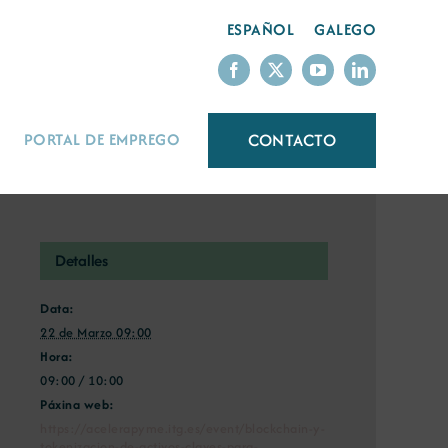
ESPAÑOL
GALEGO
CONTACTO
PORTAL DE EMPREGO
Detalles
Data:
22 de Marzo 09:00
Hora:
09:00 / 10:00
Páxina web:
https://acelerapyme.itg.es/event/blockchain-y-
tokenizacion-de-activos-claves-para-