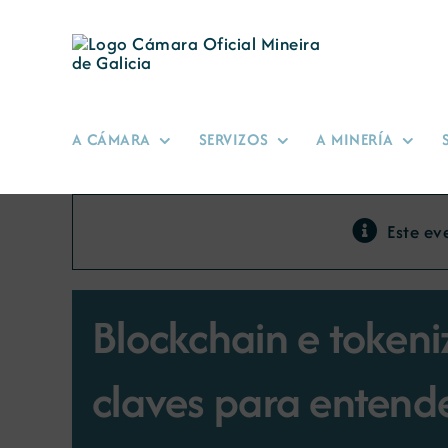
Skip
to
content
A CÁMARA
SERVIZOS
A MINERÍA
Este ev
Blockchain e tokeni
claves para entende