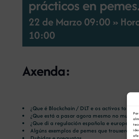
prácticos en pemes
22 de Marzo 09:00 » Hora 
10:00
Axenda:
¿Que é Blockchain / DLT e os activos tokeni
Par
¿Que está a pasar agora mesmo no mundo d
alm
¿Que di a regulación española e europea re
tec
Algúns exemplos de pemes que trouxeron va
ide
afe
Dubidas e preguntas