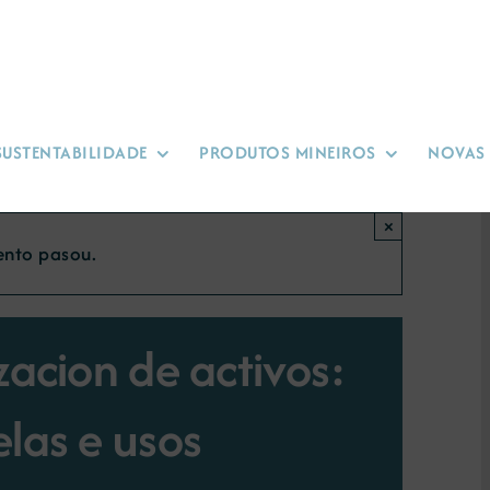
SUSTENTABILIDADE
PRODUTOS MINEIROS
NOVAS
×
ento pasou.
zacion de activos:
las e usos