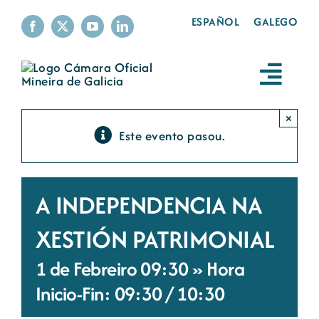
Skip
ESPAÑOL
GALEGO
to
content
Toggl
Navig
A Cámara
×
Este evento pasou.
Servizos
A INDEPENDENCIA NA
A minería
XESTIÓN PATRIMONIAL
Sustentabilidade
1 de Febreiro 09:30 » Hora
Inicio-Fin: 09:30
/
10:30
Produtos mineiros