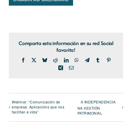
Comparta esta información en su red Social
favorita!
Facebook
X
Bluesky
Reddit
LinkedIn
WhatsApp
Telegram
Tumblr
Pinterest
Xing
Email
Webinar: “Comunicación de
A INDEPENDENCIA
empresa: Aplicacións que nos
NA XESTIÓN
facilitan a vida”
PATRIMONIAL