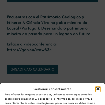
Novas
Encuentros con el Patrimonio Geológico y
Minero:
A Ciência Viva no pobo mineiro do
Portal de emprego
Lousal (Portugal). Deseñando o patrimonio
mineiro do pasado para un legado do futuro.
Contacto
Enlace á videoconferencia:
https://goo.su/wowB3e
ENGADIR AO CALENDARIO
Gestionar consentimiento
Para ofrecer las mejores experiencias, utilizamos tecnologías como las
cookies para almacenar y/o acceder a la información del dispositivo. El
Comparta esta información en su red Social
consentimiento de estas tecnologías nos permitirá procesar datos como el