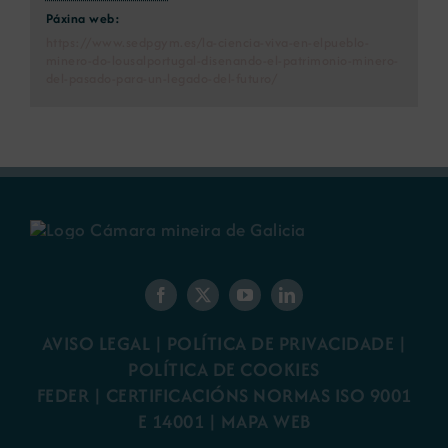
Páxina web:
https://www.sedpgym.es/la-ciencia-viva-en-elpueblo-
minero-do-lousalportugal-disenando-el-patrimonio-minero-
del-pasado-para-un-legado-del-futuro/
AVISO LEGAL
|
POLÍTICA DE PRIVACIDADE
|
POLÍTICA DE COOKIES
FEDER
|
CERTIFICACIÓNS NORMAS ISO 9001
E 14001
| MAPA WEB