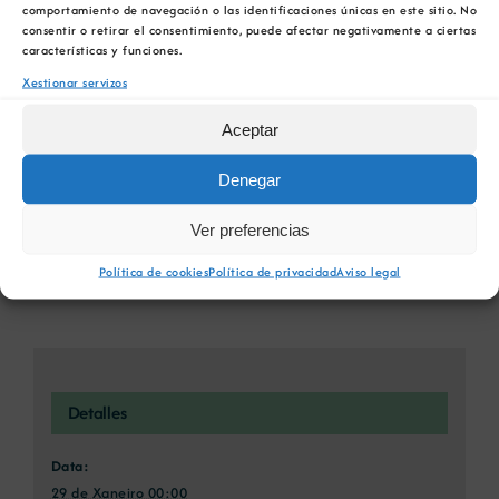
comportamiento de navegación o las identificaciones únicas en este sitio. No
favorita!
consentir o retirar el consentimiento, puede afectar negativamente a ciertas
características y funciones.
Facebook
X
Bluesky
Reddit
LinkedIn
WhatsApp
Telegram
Tumblr
Pinterest
Xestionar servizos
Xing
Email
Aceptar
Denegar
Foro Materias Primas Fundamentais
A Ciência Viva no
Ver preferencias
para a Reindustrialización e a
pobo mineiro do Lousal
Descarbonización
(Portugal)
Política de cookies
Política de privacidad
Aviso legal
Detalles
Data:
29 de Xaneiro 00:00