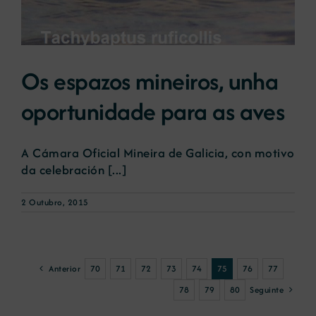
Os espazos mineiros, unha
oportunidade para as aves
A Cámara Oficial Mineira de Galicia, con motivo
da celebración [...]
2 Outubro, 2015
Anterior
70
71
72
73
74
75
76
77
Seguinte
78
79
80