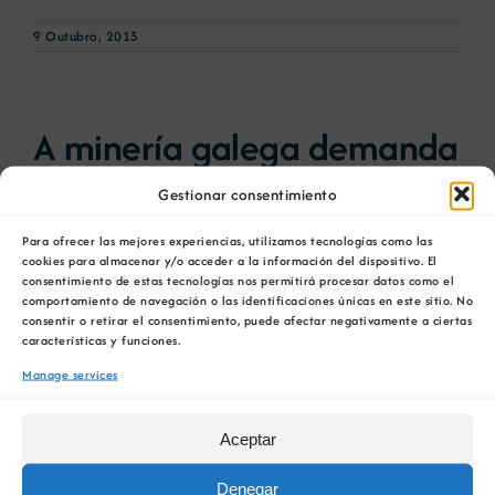
9 Outubro, 2015
A minería galega demanda
á Xunta actuacións a favor
Gestionar consentimiento
do sector
Para ofrecer las mejores experiencias, utilizamos tecnologías como las
cookies para almacenar y/o acceder a la información del dispositivo. El
consentimiento de estas tecnologías nos permitirá procesar datos como el
comportamiento de navegación o las identificaciones únicas en este sitio. No
A Cámara Oficial Mineira de Galicia presentou
consentir o retirar el consentimiento, puede afectar negativamente a ciertas
na Consellería de [...]
características y funciones.
Manage services
8 Outubro, 2015
Aceptar
Denegar