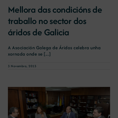
Mellora das condicións de
Novas
traballo no sector dos
áridos de Galicia
Portal de emprego
A Asociación Galega de Áridos celebra unha
Contacto
xornada onde se [...]
3 Novembro, 2015