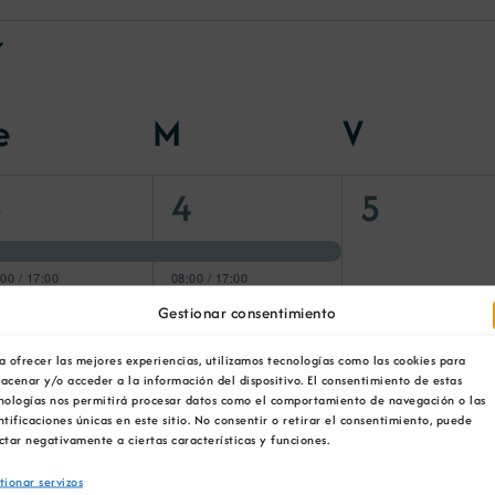
e
Mércores
M
Xoves
V
Venres
3
2
0
3
4
5
ventos,
eventos,
eventos,
:00
/
17:00
08:00
/
17:00
xislación en
María Jesús
Gestionar consentimiento
elixencia Artificial.
Lorenzana,
Conselleira de
:00
/
17:00
Economía e Industria
rsonas, procesos y
a ofrecer las mejores experiencias, utilizamos tecnologías como las cookies para
cnología, Inteligencia
acenar y/o acceder a la información del dispositivo. El consentimiento de estas
ificial aplicada a la
nologías nos permitirá procesar datos como el comportamiento de navegación o las
ansformación
ntificaciones únicas en este sitio. No consentir o retirar el consentimiento, puede
presarial
ctar negativamente a ciertas características y funciones.
0
1
1
10
11
12
tionar servizos