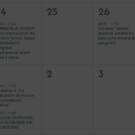
1
0
1
24
25
26
vento,
eventos,
evento,
:00
/
17:00
08:00
/
17:00
RMATALIA 202624ª
Xornada “Galicia,
ria Internacional del
territorio estratéxico
rismo Termal, Salud
para unha minería d
BienestarVII
vangarda”
ngreso
ternacional sobre
ua y Salud
2
0
0
1
2
3
ventos,
eventos,
eventos,
:00
/
17:00
rkshop 4. “La
aluación técnica en
 contratación
blica”
:00
/
17:00
LICIA–PORTUGAL:
A ECONOMÍA SIN
RONTERAS