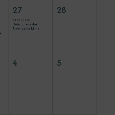
1
0
27
28
evento,
eventos,
08:00
/
17:00
Ruta guiada das
Areeiras da Limia
e
0
0
4
5
eventos,
eventos,