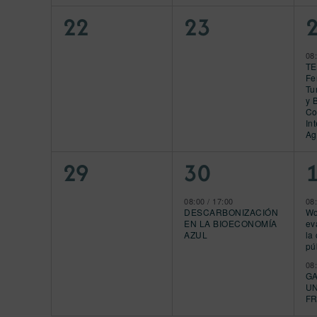
0
0
22
23
eventos,
eventos,
e
08
TE
Fe
Tu
y 
Co
In
Ag
0
1
29
30
eventos,
evento,
e
08:00
/
17:00
08
DESCARBONIZACIÓN
Wo
EN LA BIOECONOMÍA
ev
AZUL
la
pú
08
GA
UN
F