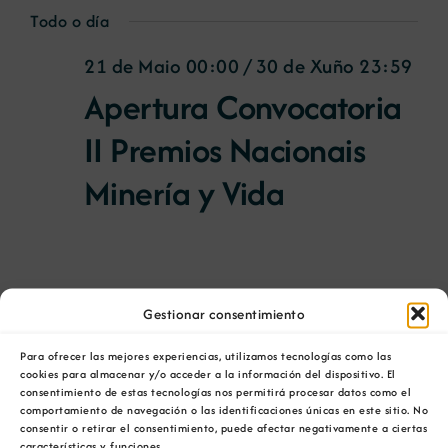
de
Select
for
Todo o día
Nav
date.
vist
21 de Maio 00:00
/
30 de Xuño 23:59
5
de
Apertura Convocatoria
Eve
de
II Premios Nacionais
Xuño
Minería y Vida
00:00
3 de Xuño 00:00
/
16 de Xuño 23:59
Gestionar consentimiento
Exposición ‘Tesouros da
Para ofrecer las mejores experiencias, utilizamos tecnologías como las
terra’ na Coruña
cookies para almacenar y/o acceder a la información del dispositivo. El
consentimiento de estas tecnologías nos permitirá procesar datos como el
comportamiento de navegación o las identificaciones únicas en este sitio. No
consentir o retirar el consentimiento, puede afectar negativamente a ciertas
características y funciones.