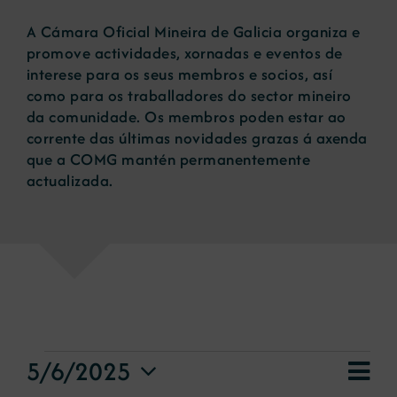
A Cámara Oficial Mineira de Galicia organiza e
Novas
promove actividades, xornadas e eventos de
interese para os seus membros e socios, así
como para os traballadores do sector mineiro
Portal de emprego
da comunidade. Os membros poden estar ao
corrente das últimas novidades grazas á axenda
que a COMG mantén permanentemente
Contacto
actualizada.
eventos
Nav
5/6/2025
Vie
Day