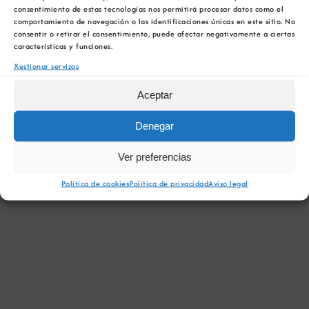
Xaneiro 00:00. Jump to the
next upcoming
for
consentimiento de estas tecnologías nos permitirá procesar datos como el
Notice
eventos
.
comportamiento de navegación o las identificaciones únicas en este sitio. No
consentir o retirar el consentimiento, puede afectar negativamente a ciertas
25
características y funciones.
Nav
25/1/2025
Xestionar servizos
Vie
Day
de
Select
de
Aceptar
Nav
date.
vist
Día anterior
Próximo día
Xaneiro
Denegar
de
Eve
Ver preferencias
00:00
SUBSCRIBE TO CALENDAR
Política de cookies
Política de privacidad
Aviso legal