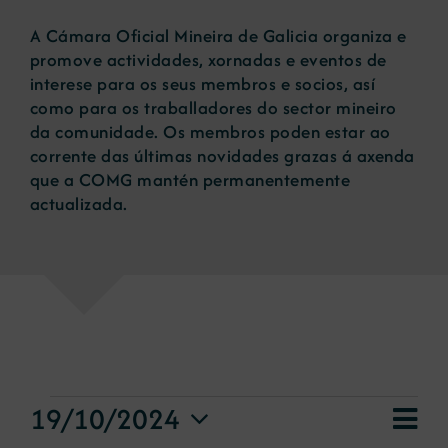
A Cámara Oficial Mineira de Galicia organiza e
Novas
promove actividades, xornadas e eventos de
interese para os seus membros e socios, así
como para os traballadores do sector mineiro
Portal de emprego
da comunidade. Os membros poden estar ao
corrente das últimas novidades grazas á axenda
que a COMG mantén permanentemente
Contacto
actualizada.
eventos
Nav
19/10/2024
Vie
Day