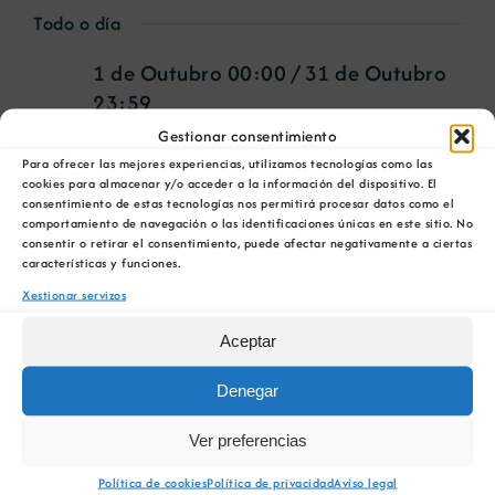
de
Select
for
Todo o día
Nav
date.
vist
1 de Outubro 00:00
/
31 de Outubro
19
de
23:59
Eve
de
Curso Teórico de
Gestionar consentimiento
Para ofrecer las mejores experiencias, utilizamos tecnologías como las
Intervención de
cookies para almacenar y/o acceder a la información del dispositivo. El
Outubro
consentimiento de estas tecnologías nos permitirá procesar datos como el
comportamiento de navegación o las identificaciones únicas en este sitio. No
Incendio en Túneles
consentir o retirar el consentimiento, puede afectar negativamente a ciertas
00:00
características y funciones.
Xestionar servizos
Aceptar
1 de Outubro 00:00
/
31 de Outubro
23:59
Denegar
Curso Teórico de
Ver preferencias
Intervención de
Política de cookies
Política de privacidad
Aviso legal