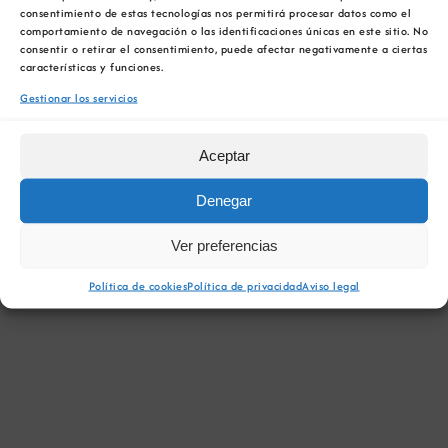
Aviso
00:00. Ir a los
próximos eventos
.
en
consentimiento de estas tecnologías nos permitirá procesar datos como el
comportamiento de navegación o las identificaciones únicas en este sitio. No
consentir o retirar el consentimiento, puede afectar negativamente a ciertas
Nav
3/7/2025
3
características y funciones.
Nav
Día
de
Selecciona
Gestionar los servicios
de
de
la
vist
Día anterior
Siguiente día
fecha.
Aceptar
vist
de
julio
Eve
Denegar
SUSCRIBIRSE AL CALENDARIO
00:00
Ver preferencias
Política de cookies
Política de privacidad
Aviso legal