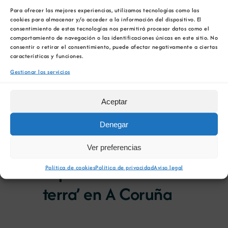
de
Selecciona
en
Todo el día
de
Para ofrecer las mejores experiencias, utilizamos tecnologías como las
la
vist
cookies para almacenar y/o acceder a la información del dispositivo. El
consentimiento de estas tecnologías nos permitirá procesar datos como el
fecha.
21 de mayo 00:00
/
30 de junio 23:59
vist
12
de
comportamiento de navegación o las identificaciones únicas en este sitio. No
Apertura Convocatoria
consentir o retirar el consentimiento, puede afectar negativamente a ciertas
Eve
características y funciones.
de
II Premios Nacionales
Gestionar los servicios
junio
Minería y Vida
Aceptar
00:00
Denegar
Ver preferencias
3 de junio 00:00
/
16 de junio 23:59
Exposición ‘Tesouros da
Política de cookies
Política de privacidad
Aviso legal
terra’ en A Coruña