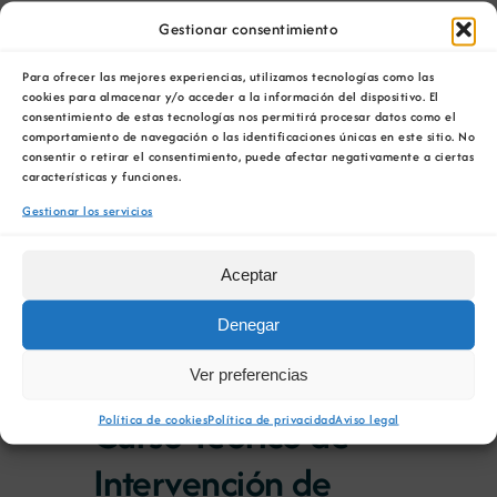
de
Selecciona
en
Todo el día
de
Gestionar consentimiento
la
vist
fecha.
1 de octubre 00:00
/
31 de octubre
vist
23
de
Para ofrecer las mejores experiencias, utilizamos tecnologías como las
cookies para almacenar y/o acceder a la información del dispositivo. El
23:59
Eve
consentimiento de estas tecnologías nos permitirá procesar datos como el
de
Curso Teórico de
comportamiento de navegación o las identificaciones únicas en este sitio. No
consentir o retirar el consentimiento, puede afectar negativamente a ciertas
características y funciones.
Intervención de
octubre
Gestionar los servicios
Incendio en Túneles
00:00
Aceptar
Denegar
1 de octubre 00:00
/
31 de octubre
Ver preferencias
23:59
Curso Teórico de
Política de cookies
Política de privacidad
Aviso legal
Intervención de