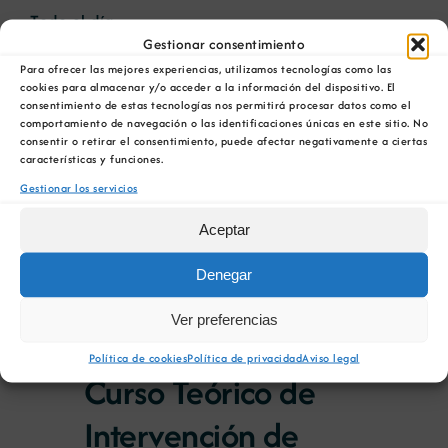
de
Selecciona
en
Todo el día
de
la
vist
Gestionar consentimiento
fecha.
1 de octubre 00:00
/
31 de octubre
vist
18
de
Para ofrecer las mejores experiencias, utilizamos tecnologías como las
cookies para almacenar y/o acceder a la información del dispositivo. El
23:59
Eve
consentimiento de estas tecnologías nos permitirá procesar datos como el
de
Curso Teórico de
comportamiento de navegación o las identificaciones únicas en este sitio. No
consentir o retirar el consentimiento, puede afectar negativamente a ciertas
características y funciones.
Intervención de
octubre
Gestionar los servicios
Incendio en Túneles
00:00
Aceptar
Denegar
1 de octubre 00:00
/
31 de octubre
Ver preferencias
23:59
Política de cookies
Política de privacidad
Aviso legal
Curso Teórico de
Intervención de